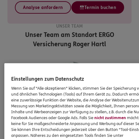
Analyse anfordern
Termin buchen
UNSER TEAM
Unser Team am Standort
ERGO
Versicherung Roger Hartl
Einstellungen zum Datenschutz
Wenn Sie auf "Alle akzeptieren" klicken, stimmen Sie der Speicherung 
und ähnlichen Technologien (Tools) auf Ihrem Gerät zu. Dadurch ermö
eine zuverlässige Funktion der Website, die Analyse der Websitenutzun
Messung von Marketingaktivitäten sowie die Möglichkeit, Ihnen persona
Inhalte und Werbeanzeigen zur Verfügung zu stellen, z.B. durch die N
Facebook Audiences oder Google Ads. Falls Sie
nicht zustimmen
möchten
keine für Sie maßgeschneiderte Anpassung und Werbung auf dieser Se
Roger
Hartl
Sie können Ihre Entscheidungen jederzeit über den Button "Tool-Eins
Geprüfter
anpassen. Näheres zu den eingesetzten Tools finden Sie unter