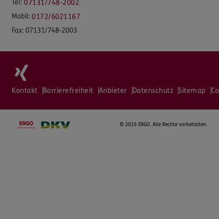
Tel:
07131/748-2002
Mobil:
0172/6021167
Fax:
07131/748-2003
Kontakt
Barrierefreiheit
Anbieter
Datenschutz
Sitemap
Co
©
2026 ERGO. Alle Rechte vorbehalten.