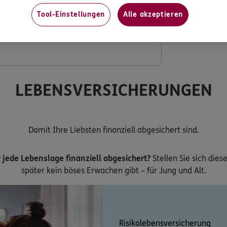
Tool-Einstellungen
Alle akzeptieren
ng mit verdoppeltem Festzuschuss
LEBENSVERSICHERUNGEN
Damit Ihre Liebsten finanziell abgesichert sind.
 jede Lebenslage finanziell abgesichert?
Stellen Sie sich dies
später kein böses Erwachen gibt – für Jung und Alt.
Risikolebensversicherung