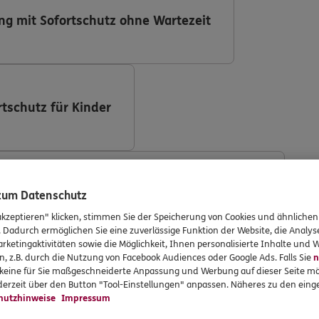
ng mit Sofortschutz ohne Wartezeit
rtschutz für Kinder
ng (DKV Deutsche Krankenversicherung AG)
 zum Datenschutz
akzeptieren" klicken, stimmen Sie der Speicherung von Cookies und ähnlichen
. Dadurch ermöglichen Sie eine zuverlässige Funktion der Website, die Analy
rketingaktivitäten sowie die Möglichkeit, Ihnen personalisierte Inhalte und
n, z.B. durch die Nutzung von Facebook Audiences oder Google Ads. Falls Sie
n
r keine für Sie maßgeschneiderte Anpassung und Werbung auf dieser Seite mö
ng mit Implantaten
erzeit über den Button "Tool-Einstellungen" anpassen. Näheres zu den einge
hutzhinweise
Impressum