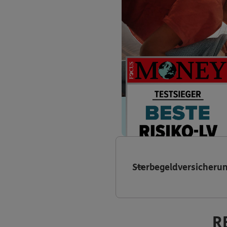
Sterbegeldversicheru
R