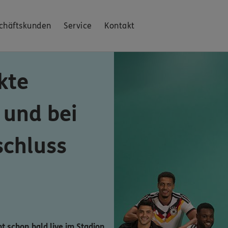
chäftskunden
Service
Kontakt
kte
 und bei
schluss
ht schon bald live im Stadion