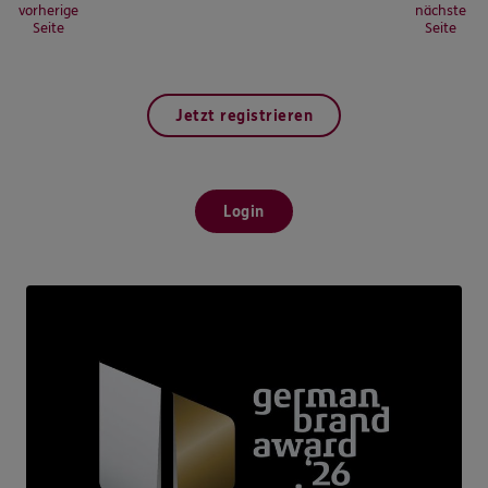
vorherige
nächste
Seite
Seite
Jetzt registrieren
Login