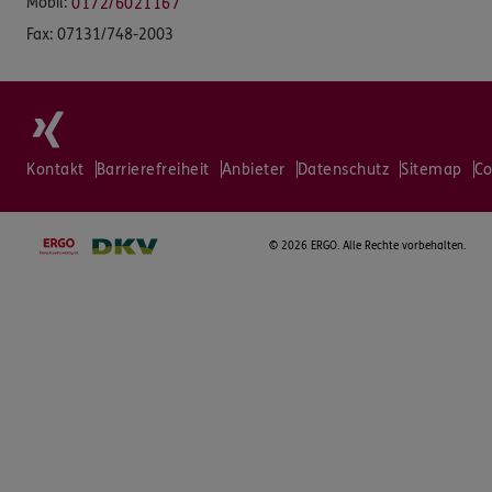
Mobil:
0172/6021167
Fax:
07131/748-2003
Kontakt
Barrierefreiheit
Anbieter
Datenschutz
Sitemap
Co
©
2026 ERGO. Alle Rechte vorbehalten.