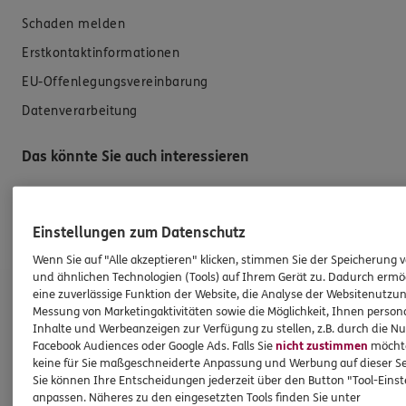
Schaden melden
Erstkontaktinformationen
EU-Offenlegungsvereinbarung
Datenverarbeitung
Das könnte Sie auch interessieren
Unsere Agentur
Einstellungen zum Datenschutz
Standorte
Wenn Sie auf "Alle akzeptieren" klicken, stimmen Sie der Speicherung 
und ähnlichen Technologien (Tools) auf Ihrem Gerät zu. Dadurch ermö
ERGO Versicherung Roger Hartl
eine zuverlässige Funktion der Website, die Analyse der Websitenutzun
Messung von Marketingaktivitäten sowie die Möglichkeit, Ihnen persona
Inhalte und Werbeanzeigen zur Verfügung zu stellen, z.B. durch die N
Generalagentur
Facebook Audiences oder Google Ads. Falls Sie
nicht zustimmen
möchten
keine für Sie maßgeschneiderte Anpassung und Werbung auf dieser Se
Hagelsbergstr. 1
Sie können Ihre Entscheidungen jederzeit über den Button "Tool-Eins
74223 Flein
anpassen. Näheres zu den eingesetzten Tools finden Sie unter